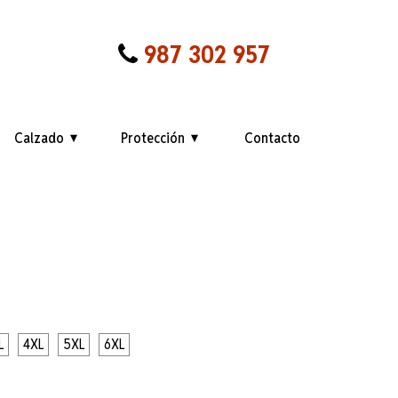
987 302 957
Calzado
Protección
Contacto
L
4XL
5XL
6XL