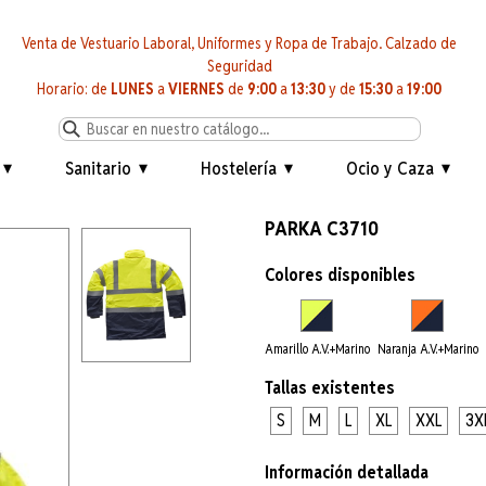
Venta de Vestuario Laboral, Uniformes y Ropa de Trabajo. Calzado de
Seguridad
Horario: de
LUNES
a
VIERNES
de
9:00
a
13:30
y de
15:30
a
19:00
Sanitario
Hostelería
Ocio y Caza
PARKA C3710
Colores disponibles
Amarillo A.V.+Marino
Naranja A.V.+Marino
Tallas existentes
S
M
L
XL
XXL
3X
Información detallada