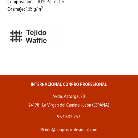
Composición:
100% Poliéster
2
Gramaje:
185 g/m
INTERNACIONAL CONPRO PROFESIONAL
Avda. Astorga, 20
24198 · La Vírgen del Camino · León (ESPAÑA)
987 302 957
✉ info@conproprofesional.com