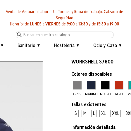
Venta de Vestuario Laboral, Uniformes y Ropa de Trabajo. Calzado de
Seguridad
Horario: de
LUNES
a
VIERNES
de
9:00
a
13:30
y de
15:30
a
19:00
Sanitario
Hostelería
Ocio y Caza
WORKSHELL S7800
Colores disponibles
GRIS
MARINO
NEGRO
ROJO
V
Tallas existentes
S
M
L
XL
XXL
3X
Información detallada