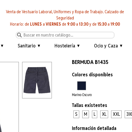
Venta de Vestuario Laboral, Uniformes y Ropa de Trabajo. Calzado de
Seguridad
Horario: de
LUNES
a
VIERNES
de
9:00
a
13:30
y de
15:30
a
19:00
Sanitario
Hostelería
Ocio y Caza
BERMUDA B1435
Colores disponibles
Marino Oscuro
Tallas existentes
S
M
L
XL
XXL
3X
Información detallada