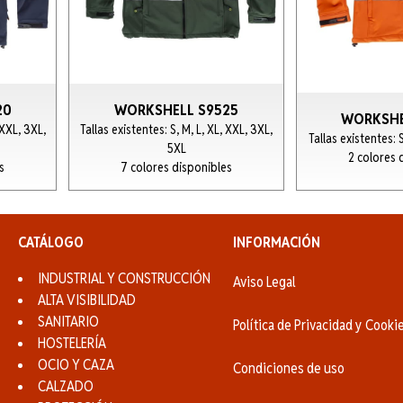
20
WORKSHELL S9525
WORKSHE
 XXL, 3XL,
Tallas existentes: S, M, L, XL, XXL, 3XL,
Tallas existentes: 
5XL
2 colores 
s
7 colores disponibles
CATÁLOGO
INFORMACIÓN
INDUSTRIAL Y CONSTRUCCIÓN
Aviso Legal
ALTA VISIBILIDAD
SANITARIO
Política de Privacidad y Cooki
HOSTELERÍA
OCIO Y CAZA
Condiciones de uso
CALZADO