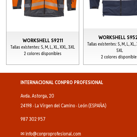
WORKSHELL S95
WORKSHELL S9211
Tallas existentes: S, M, L, XL,
Tallas existentes: S, M, L, XL, XXL, 3XL
5XL
2 colores disponibles
2 colores disponible
INTERNACIONAL CONPRO PROFESIONAL
Avda. Astorga, 20
24198 · La Vírgen del Camino · León (ESPAÑA)
987 302 957
✉ info@conproprofesional.com